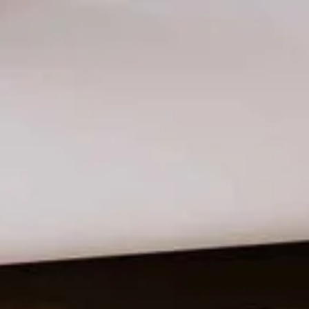
Adres & route
Contact
Vacatures
Veelgestelde vragen
De huidige taal van de website is Nederlands